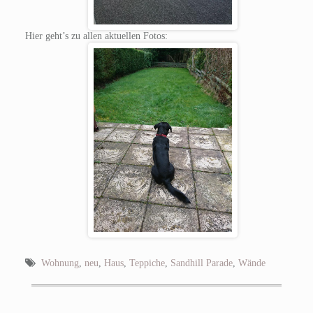
Hier geht’s zu allen aktuellen Fotos:
Wohnung
,
neu
,
Haus
,
Teppiche
,
Sandhill Parade
,
Wände