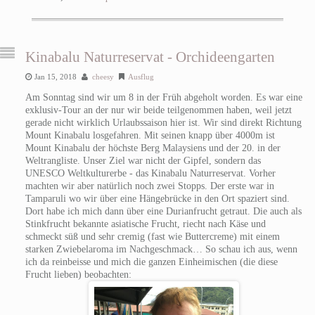
Kinabalu Naturreservat - Orchideengarten
Jan 15, 2018
cheesy
Ausflug
Am Sonntag sind wir um 8 in der Früh abgeholt worden. Es war eine
exklusiv-Tour an der nur wir beide teilgenommen haben, weil jetzt
gerade nicht wirklich Urlaubssaison hier ist. Wir sind direkt Richtung
Mount Kinabalu losgefahren. Mit seinen knapp über 4000m ist
Mount Kinabalu der höchste Berg Malaysiens und der 20. in der
Weltrangliste. Unser Ziel war nicht der Gipfel, sondern das
UNESCO Weltkulturerbe - das Kinabalu Naturreservat. Vorher
machten wir aber natürlich noch zwei Stopps. Der erste war in
Tamparuli wo wir über eine Hängebrücke in den Ort spaziert sind.
Dort habe ich mich dann über eine Durianfrucht getraut. Die auch als
Stinkfrucht bekannte asiatische Frucht, riecht nach Käse und
schmeckt süß und sehr cremig (fast wie Buttercreme) mit einem
starken Zwiebelaroma im Nachgeschmack… So schau ich aus, wenn
ich da reinbeisse und mich die ganzen Einheimischen (die diese
Frucht lieben) beobachten: