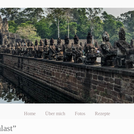
Home
Über mich
Fotos
Rezepte
last”