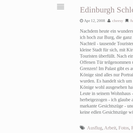
Edinburgh Schlo
Apr 12, 2008
cheesy
A
Nachdem heute ein wundersch
ich hoch zur Burg, die ganz 
Nachteil - tausende Touriste
kleine Stadt für sich, mit 
Touristen überfüllt. Nach e
Offenen Tür teilgenommen un
Grenzen! Im Palast gibt es a
Könige sind alles nur Portra
wurden. Es handelt sich um 1
Könige wohl ausgesehen habe
Leute in seinem Wohnhaus - 
herbeigezogen - ich glaube a
markante Gesichtszüge - und
keine edlen Gesichtszüge wie
Ausflug
,
Arbeit
,
Fotos
,