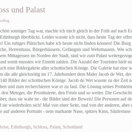
ss und Palast
usflug
ön sonniger Tag war, machte ich mich gleich in der Früh auf nach Edi
Edinburgh überblickt. Leider wusste ich nicht, dass heute Tag der offene
n! Ein ruhiges Plätzchen habe ich heute nicht finden können! Die Burg is
Kirche, Herrenhaus, Bürgerhäusern, Gefängnis und Wehrmauern. Wie scho
inem Mittagessen im Norden der Stadt, sind wir zum Palast weitergezoge
d somit mussten wir Eintritt zahlen. Die Anzahl der Touristen hielt s
uch eine Bildergalerie aller schottischen Könige. Die Galerie hat eine w
its die alle gleichzeitig im 17. Jahrhundert dem Maler Jacob de Wet, de
40 Bilder der schottischen Könige. Jacob de Wet wusste zu der Zeit natü
n und zum recherchieren war er zu faul. Die Lösung seines Problems l
den Metzger, die Prostituierte, den Frisör und so weiter. Die Geschich
ber, dass sie wahr ist - die Bilder sind der Beweis! Die Personen auf d
 sie wiederholen sich! Mal von einer Seite, mal von der anderen, aber 
 auf anderen Portraits - nein markante Nase, spitzes Kinn, Säufernase 
Reise
,
Edinburgh
,
Schloss
,
Palast
,
Schottland