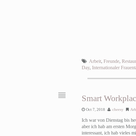
Arbeit
,
Freunde
,
Restaur
Day
,
Internationaler Frauen
Smart Workpla
Oct 7, 2018
cheesy
Arb
Ich war von Dienstag bis h
aber ich hab am ersten Mor
interessant, ich hab vieles 