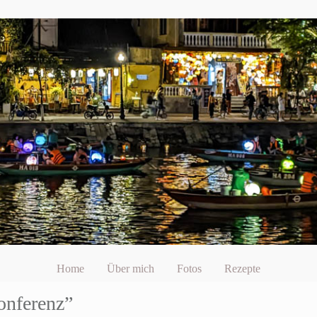
Home
Über mich
Fotos
Rezepte
onferenz”