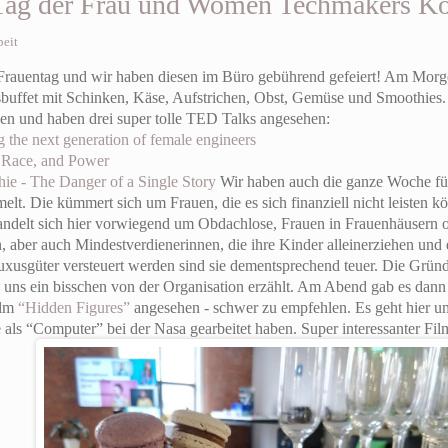
r Tag der Frau und Women Techmakers K
beit
r Frauentag und wir haben diesen im Büro gebührend gefeiert! Am Mor
ksbuffet mit Schinken, Käse, Aufstrichen, Obst, Gemüse und Smoothies
en und haben drei super tolle TED Talks angesehen:
g the next generation of female engineers
, Race, and Power
e - The Danger of a Single Story
Wir haben auch die ganze Woche fü
lt. Die kümmert sich um Frauen, die es sich finanziell nicht leisten 
ndelt sich hier vorwiegend um Obdachlose, Frauen in Frauenhäusern 
, aber auch Mindestverdienerinnen, die ihre Kinder alleinerziehen und
usgüter versteuert werden sind sie dementsprechend teuer. Die Gründe
nd uns ein bisschen von der Organisation erzählt. Am Abend gab es da
ilm
“Hidden Figures”
angesehen - schwer zu empfehlen. Es geht hier um
ls “Computer” bei der Nasa gearbeitet haben. Super interessanter Fil