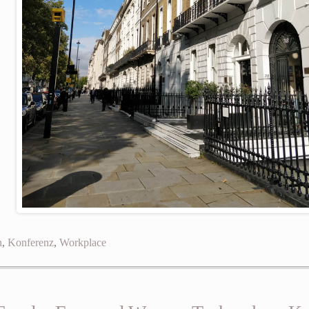
n
,
Konferenz
,
Workplace