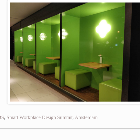
DS
,
Smart Workplace Design Summit
,
Amsterdam