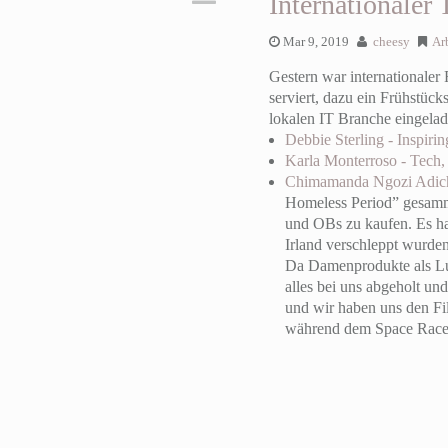
Internationale
Mar 9, 2019
cheesy
Ar
Gestern war internationale
serviert, dazu ein Frühstüc
lokalen IT Branche eingelad
Debbie Sterling - Inspirin
Karla Monterroso - Tech
Chimamanda Ngozi Adichi
Homeless Period” gesamme
und OBs zu kaufen. Es ha
Irland verschleppt wurden
Da Damenprodukte als Lux
alles bei uns abgeholt u
und wir haben uns den F
während dem Space Race a