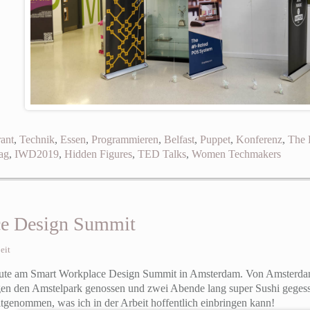
ant
,
Technik
,
Essen
,
Programmieren
,
Belfast
,
Puppet
,
Konferenz
,
The 
tag
,
IWD2019
,
Hidden Figures
,
TED Talks
,
Women Techmakers
ce Design Summit
eit
eute am Smart Workplace Design Summit in Amsterdam. Von Amsterdam 
gen den Amstelpark genossen und zwei Abende lang super Sushi geges
mitgenommen, was ich in der Arbeit hoffentlich einbringen kann!