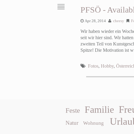
PFSÖ - Availab
Apr 28, 2014
cheesy
F
Wir haben wieder ein Woch
seit wir hier sind. Wir hatt
zweiten Teil von Kunstgesch
Spitze! Die Motivation ist 
Fotos
,
Hobby
,
Österreic
Fre
Familie
Feste
Urlau
Natur
Wohnung