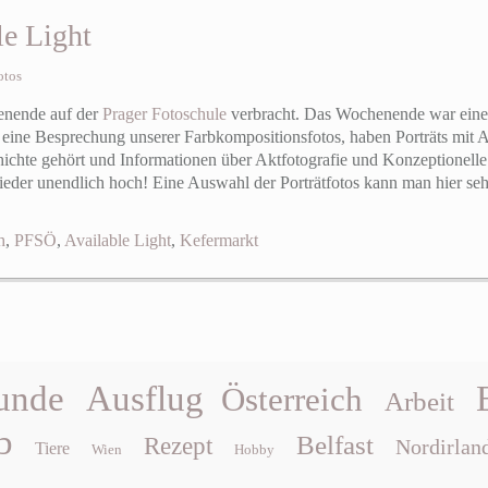
le Light
otos
enende auf der
Prager Fotoschule
verbracht. Das Wochenende war eines 
en eine Besprechung unserer Farbkompositionsfotos, haben Porträts mit Av
ichte gehört und Informationen über Aktfotografie und Konzeptionelle
wieder unendlich hoch! Eine Auswahl der Porträtfotos kann man hier se
h
,
PFSÖ
,
Available Light
,
Kefermarkt
unde
Ausflug
Österreich
Arbeit
b
Belfast
Rezept
Nordirlan
Tiere
Wien
Hobby