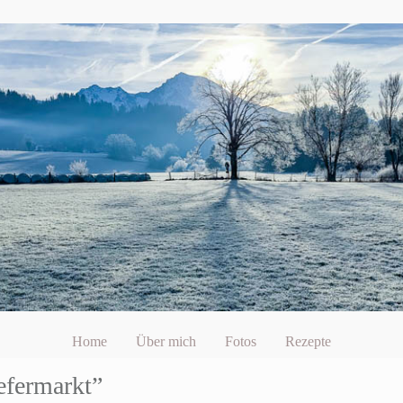
Home
Über mich
Fotos
Rezepte
efermarkt”