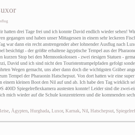
Luxor
sflug
ir hatten drei Tage frei und ich konnte David endlich wieder sehen! W
eren gegangen und haben unser Mittagessen in einem sehr leckeren Fisc
g war dann ein recht anstrengender aber lohnender Ausflug nach Luxor
 besichtigt - der größte erhaltene ägyptische Tempel aus der Pharaone
nen kurzen Stop bei den Memnonkolossen - zwei riesigen Statuen - gem
zi, David und ich sind nicht den Touristentrampelpfaden gefolgt sonde
ührten Wegen gemacht, uns aber dann doch die wichtigsten Gräber ang
m Tempel der Pharaonin Hatschepsut. Von dort hatten wir eine super 
n einem kleinen Boot den Nil auf und ab. Ich habe den Tag wirklich seh
400D Spiegelreflexkamera austesten konnte! Leider sind die zwei-ein
 ich mich wieder auf die Schule konzentrieren und die kommenden sec
Reise
,
Ägypten
,
Hurghada
,
Luxor
,
Karnak
,
Nil
,
Hatschepsut
,
Spiegelre