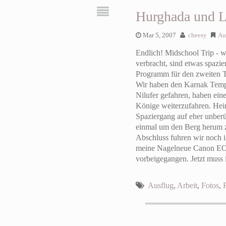
Hurghada und 
Mar 5, 2007
cheesy
Au
Endlich! Midschool Trip - w
verbracht, sind etwas spazi
Programm für den zweiten Ta
Wir haben den Karnak Tempel
Nilufer gefahren, haben ei
Könige weiterzufahren. Hein
Spaziergang auf eher unber
einmal um den Berg herum zu
Abschluss fuhren wir noch i
meine Nagelneue Canon EOS 
vorbeigegangen. Jetzt muss
Ausflug
,
Arbeit
,
Fotos
,