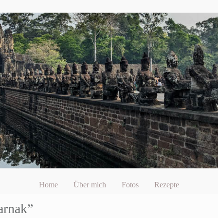
Home
Über mich
Fotos
Rezepte
arnak”