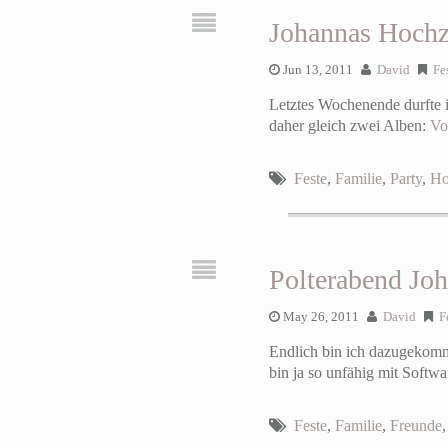
Johannas Hochz
Jun 13, 2011
David
Fe
Letztes Wochenende durfte i
daher gleich zwei Alben:
Vo
Feste
,
Familie
,
Party
,
Ho
Polterabend J
May 26, 2011
David
F
Endlich bin ich dazugekomme
bin ja so unfähig mit Softwa
Feste
,
Familie
,
Freunde