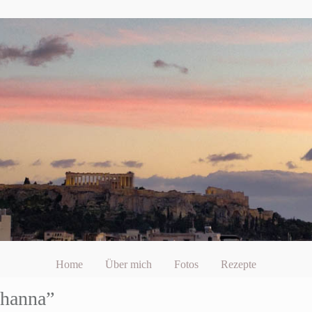
Home
Über mich
Fotos
Rezepte
ohanna”