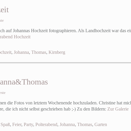
eit
ste
ch auf Johannas Hochzeit fotographieren. Als Landhochzeit war das ei
rabend
Hochzeit
chzeit
,
Johanna
,
Thomas
,
Kirnberg
ohanna&Thomas
este
n die Fotos von letztem Wochenende hochzuladen. Christine hat mich da
re, die ich nicht selbst geschrieben hab ;-) Zu den Bildern:
Zur Galerie
,
Spaß
,
Feier
,
Party
,
Polterabend
,
Johanna
,
Thomas
,
Garten