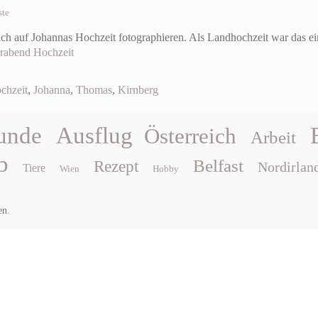
ste
ch auf Johannas Hochzeit fotographieren. Als Landhochzeit war das ei
rabend
Hochzeit
chzeit
,
Johanna
,
Thomas
,
Kirnberg
unde
Ausflug
Österreich
Arbeit
b
Belfast
Rezept
Nordirlan
Tiere
Wien
Hobby
en.