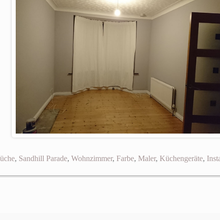
üche
,
Sandhill Parade
,
Wohnzimmer
,
Farbe
,
Maler
,
Küchengeräte
,
Inst