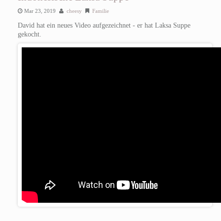
Mar 23, 2019
cheesy
Familie
David hat ein neues Video aufgezeichnet - er hat Laksa Suppe
gekocht.