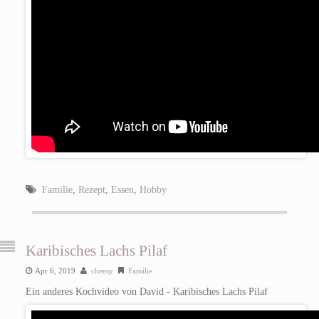
Familie
,
Rezept
,
Essen
,
Hobby
Karibisches Lachs Pilaf
Apr 6, 2019
cheesy
Familie
Ein anderes Kochvideo von David - Karibisches Lachs Pilaf