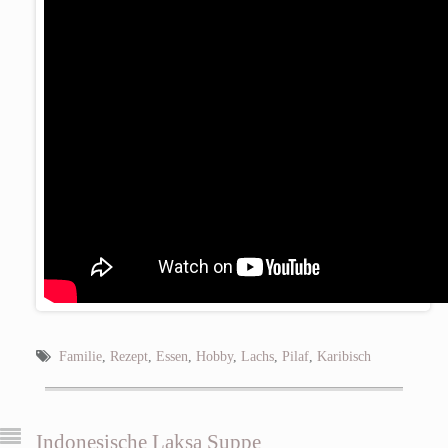
Familie
,
Rezept
,
Essen
,
Hobby
,
Lachs
,
Pilaf
,
Karibisch
Indonesische Laksa Suppe