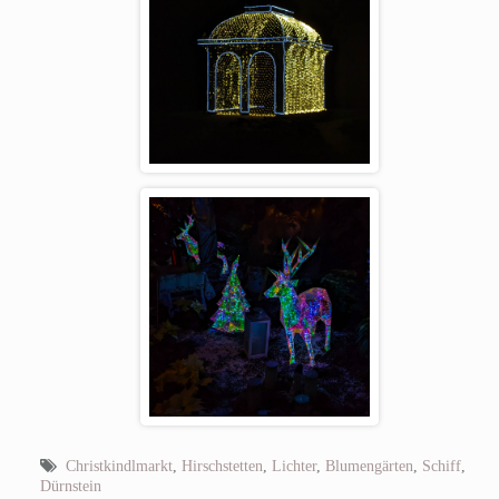
Christkindlmarkt
,
Hirschstetten
,
Lichter
,
Blumengärten
,
Schiff
,
Dürnstein