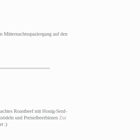
en Mitternachtsspaziergang auf den
emachtes Roastbeef mit Honig-Senf-
nödeln und Preiselbeerbirnen
Zur
t :)