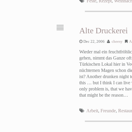
Feste
,
Rezept
,
Weihnach
Alte Druckerei
Dec 22, 2006
cheesy
A
Wieder mal ein feuchtfröhli
gehen, nimmt das Ganze oft 
Türkischen Lokal hier in Vec
nüchternen Magen schon die 
ist?
Another drunken night to
this … but I think I can liv
only problem is, that we have
that might be the reason…
Arbeit
,
Freunde
,
Restaur