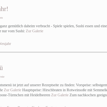
hr!
en
 ganz gemütlich daheim verbracht - Spiele spielen, Sushi essen und ein
er nur vom Sushi:
Zur Galerie
Neujahr
ü
este
tsmenü ist jetzt auf unserer Rezeptseite zu finden: Vorspeise: selbstg
oße
Zur Galerie
Hauptspeise: Hirschbraten in Rotweinsoße mit Semmelk
pone-Türmchen mit Heidelbeeren
Zur Galerie
Zum nachkochen geeigne