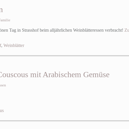
n
Familie
en Tag in Strasshof beim alljährlichen Weinblätteressen verbracht!
Zu
f
,
Weinblätter
Couscous mit Arabischem Gemüse
ssen
us