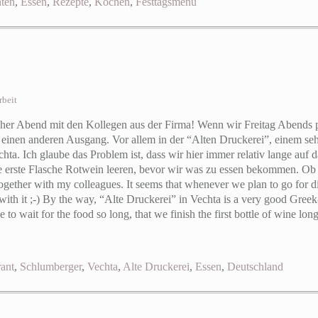
ten
,
Essen
,
Rezepte
,
Kochen
,
Festtagsmenü
rbeit
cher Abend mit den Kollegen aus der Firma! Wenn wir Freitag Abends p
einen anderen Ausgang. Vor allem in der “Alten Druckerei”, einem sehr
hta. Ich glaube das Problem ist, dass wir hier immer relativ lange auf 
erste Flasche Rotwein leeren, bevor wir was zu essen bekommen. Ob da
gether with my colleagues. It seems that whenever we plan to go for din
e with it ;-) By the way, “Alte Druckerei” in Vechta is a very good Greek
 to wait for the food so long, that we finish the first bottle of wine lo
ant
,
Schlumberger
,
Vechta
,
Alte Druckerei
,
Essen
,
Deutschland