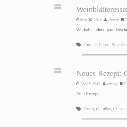
Weinblätteresse
May 30, 2012
cheesy
Wir haben einen wunderschön
Familie
,
Essen
,
Strassho
Neues Rezept: 
Apr 15, 2012
cheesy
E
Zum Rezept
Essen
,
Gemüse
,
Cousco