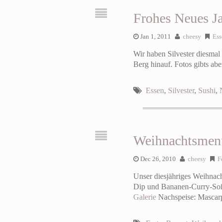
Frohes Neues Ja
Jan 1, 2011
cheesy
Ess
Wir haben Silvester diesmal
Berg hinauf. Fotos gibts ab
Essen
,
Silvester
,
Sushi
,
Weihnachtsmen
Dec 26, 2010
cheesy
F
Unser diesjähriges Weihnach
Dip und Bananen-Curry-S
Galerie
Nachspeise: Mascar