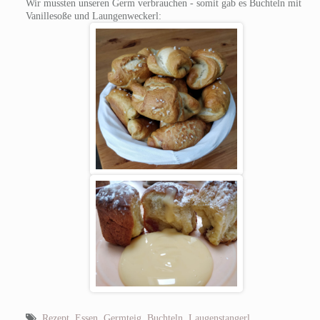
Wir mussten unseren Germ verbrauchen - somit gab es Buchteln mit
Vanillesoße und Laungenweckerl:
Rezept
,
Essen
,
Germteig
,
Buchteln
,
Laugenstangerl