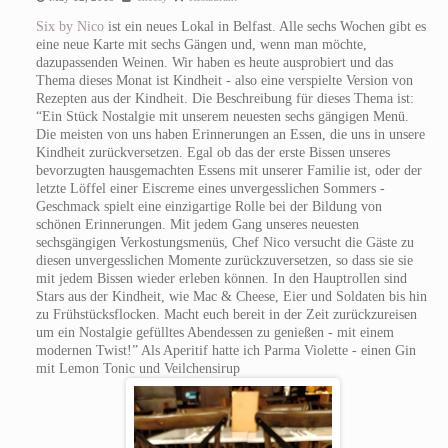
Six by Nico
ist ein neues Lokal in Belfast. Alle sechs Wochen gibt es
eine neue Karte mit sechs Gängen und, wenn man möchte,
dazupassenden Weinen. Wir haben es heute ausprobiert und das
Thema dieses Monat ist Kindheit - also eine verspielte Version von
Rezepten aus der Kindheit. Die Beschreibung für dieses Thema ist:
“Ein Stück Nostalgie mit unserem neuesten sechs gängigen Menü.
Die meisten von uns haben Erinnerungen an Essen, die uns in unsere
Kindheit zurückversetzen. Egal ob das der erste Bissen unseres
bevorzugten hausgemachten Essens mit unserer Familie ist, oder der
letzte Löffel einer Eiscreme eines unvergesslichen Sommers -
Geschmack spielt eine einzigartige Rolle bei der Bildung von
schönen Erinnerungen. Mit jedem Gang unseres neuesten
sechsgängigen Verkostungsmenüs, Chef Nico versucht die Gäste zu
diesen unvergesslichen Momente zurückzuversetzen, so dass sie sie
mit jedem Bissen wieder erleben können. In den Hauptrollen sind
Stars aus der Kindheit, wie Mac & Cheese, Eier und Soldaten bis hin
zu Frühstücksflocken. Macht euch bereit in der Zeit zurückzureisen
um ein Nostalgie gefülltes Abendessen zu genießen - mit einem
modernen Twist!” Als Aperitif hatte ich Parma Violette - einen Gin
mit Lemon Tonic und Veilchensirup