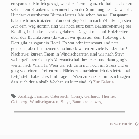
entspannen. Ehrlich gesagt, war die Therme ganz ok, hat uns aber zu
sehr an ein Krankenhaus erinnert, von der Stimmung her. Da war die
Hundertwassertherme Blumau letztes Jahr schon besser! Entspannt
haben wir uns trotzdem! Von dort ging’s dann nach Windischgarsten.
Auf dem Weg dorthin sind wir noch kurz beim Baumkronenweg bei
Kopfing im Innkreis vorbeigefahren. Da geht man auf Holzbrettern
über den Baumkronen (da waren wir quasi auf dem Holzweg…).
Dort gibt es sogar ein Hotel. Es war sehr interessant und nett
gemacht, aber für meinen Geschmack waren zu viele Kinder dort!
Nach zwei kurzen Tagen in Windischgarsten sind wir nach Steyr
weitergefahren Conny’s Verwandtschaft besuchen und dann ging’s
weiter nach Wien. In Wien war ich dann nur noch im Stress und es
ging von einem Treffen zum Nächsten - nachdem ich das letzte mal
festgestellt habe, dass fünf Tage in Wien zu kurz ist, muss ich sagen,
dass auch dreieinhalb Wochen zu kurz sind! :)
Zur Galerie
Ausflug
,
Familie
,
Österreich
,
Conny
,
Gerhard
,
Therme
,
Geinberg
,
Windischgarsten
,
Steyr
,
Baumkronenweg
newer entries