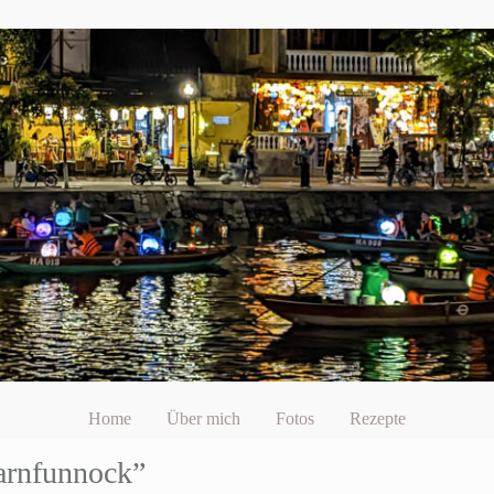
Home
Über mich
Fotos
Rezepte
arnfunnock”