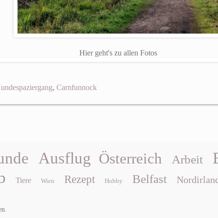
Hier geht's zu allen Fotos
undespaziergang
,
Carnfunnock
unde
Ausflug
Österreich
Arbeit
b
Belfast
Rezept
Nordirlan
Tiere
Wien
Hobby
en.