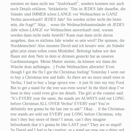
meinten sie dann nicht nur “Ausferkauft”, sondern konnten mir auch
noch Details erklären. Verkäuferin: “Das ist JEDES Jahr dasselbe, die
Ständer sind IMMER schon LANGE vor Weihnachten in GANZ
Vechta ausverkauft! JEDES Jahr! Sie werden sicher nicht die letzte
sein, die fragt!” Ahja… wenn die Weihnachtsbaumständer eh
JEDES
Jahr
schon
LANGE vor
Weihnachten ausverkauft sind, warum
werden dann nicht mehr bestellt? Kann man dann nicht davon
ausgehen, dass es nächstes Jahr wieder so sein wird? Die spinnen, die
Norddeutschen! Also mussten David und ich kreativ sein: als Ständer
gibts jetzt einen tollen roten Mistkübel. Befestigt haben wir den
Baum mit dem Netz in dem er drinnen gesteckt hat an unseren
Gardinenstangen. Meine Mutter meinte, da können wir dann die
Wäsche dran aufhängen. :) Frohe Weihnachten allerseits!
Even
though I got the flu I got the Christmas feeling! Yesterday I went out
to buy a Christmas tree and balls. As there are no more small trees in
Vechta, I had to buy a large spruce tree - it just fit into my tiny Ford.
But to get a stand for the tree was even worse! In the third shop I’ve
been in they could even give me details. The girl at the counter said:
“It’s EVERY year the same, the stands are ALWAYS sold out LONG
before Christmas ALL OVER Vechta! EVERY year! You’re
definitely not gonna be the last one to ask!” Okay… if the Christmas
tree stands are sold out EVERY year LONG before Christmas, why
don’t they buy more of them? I mean, can’t they imagine
beforehands that it’s gonna be like LAST year? They are so stupid!
So David and I had to be creative: as a stand we now use a shiny red