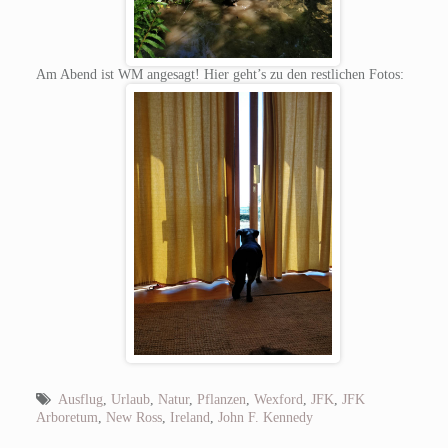
Am Abend ist WM angesagt! Hier geht’s zu den restlichen Fotos:
Ausflug
,
Urlaub
,
Natur
,
Pflanzen
,
Wexford
,
JFK
,
JFK
Arboretum
,
New Ross
,
Ireland
,
John F. Kennedy