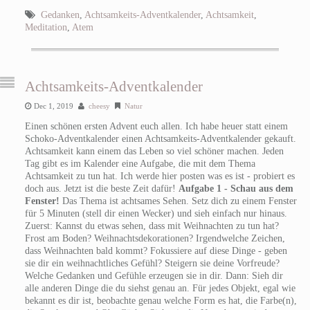
Gedanken
,
Achtsamkeits-Adventkalender
,
Achtsamkeit
,
Meditation
,
Atem
Achtsamkeits-Adventkalender
Dec 1, 2019
cheesy
Natur
Einen schönen ersten Advent euch allen. Ich habe heuer statt einem
Schoko-Adventkalender einen Achtsamkeits-Adventkalender gekauft.
Achtsamkeit kann einem das Leben so viel schöner machen. Jeden
Tag gibt es im Kalender eine Aufgabe, die mit dem Thema
Achtsamkeit zu tun hat. Ich werde hier posten was es ist - probiert es
doch aus. Jetzt ist die beste Zeit dafür!
Aufgabe 1 - Schau aus dem
Fenster!
Das Thema ist achtsames Sehen. Setz dich zu einem Fenster
für 5 Minuten (stell dir einen Wecker) und sieh einfach nur hinaus.
Zuerst: Kannst du etwas sehen, dass mit Weihnachten zu tun hat?
Frost am Boden? Weihnachtsdekorationen? Irgendwelche Zeichen,
dass Weihnachten bald kommt? Fokussiere auf diese Dinge - geben
sie dir ein weihnachtliches Gefühl? Steigern sie deine Vorfreude?
Welche Gedanken und Gefühle erzeugen sie in dir. Dann: Sieh dir
alle anderen Dinge die du siehst genau an. Für jedes Objekt, egal wie
bekannt es dir ist, beobachte genau welche Form es hat, die Farbe(n),