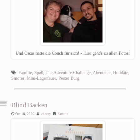
Und Oscar hatte die Couch für sich! - Hier geht's zu allen Fotos!
Familie
,
Spaß
,
The Adventure Challenge
,
Abenteuer
,
Holidate
,
Smores
,
Mini-Lagerfeuer
,
Poster Burg
Blind Backen
Oct 18, 2020
cheesy
Familie