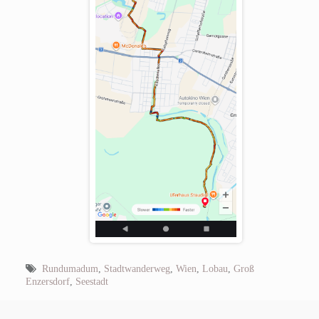
Rundumadum
,
Stadtwanderweg
,
Wien
,
Lobau
,
Groß
Enzersdorf
,
Seestadt