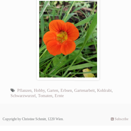
Pflanzen
,
Hobby
,
Garten
,
Erbsen
,
Gartenarbeit
,
Kohlrabi
,
Schwarzwurzel
,
Tomaten
,
Ernte
Copyright by Christine Schmitt, 1220 Wien.
Subscribe