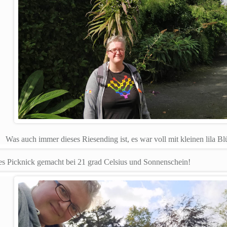
Was auch immer dieses Riesending ist, es war voll mit kleinen lila Bl
es Picknick gemacht bei 21 grad Celsius und Sonnenschein!