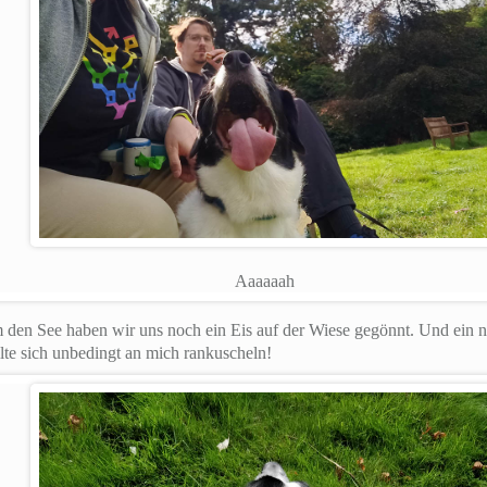
Aaaaaah
en See haben wir uns noch ein Eis auf der Wiese gegönnt. Und ein na
te sich unbedingt an mich rankuscheln!