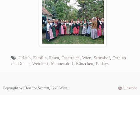
Urlaub
,
Familie
,
Essen
,
Österreich
,
Wien
,
Strasshof
,
Orth an
der Donau
,
Weinkost
,
Mannersdorf
,
Käuzchen
,
Barflys
Copyright by Christine Schmitt, 1220 Wien.
Subscribe