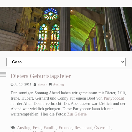
Dieters Geburtstagsfeier
Jul 13, 2011
cheesy
Ausflug
Den sonnigen Sonntag Abend haben wir gemeinsam mit Dieter, Lilli,
Irene, Hubert, Gerhard und Conny auf einem Boot von
Partyboot.at
auf der Alten Donau verbracht. Das Abendessen war köstlich und der
Abend war wirklich gelungen. Diese Partyboote kann ich nur
weiterempfehlen! Hier die Fotos:
Zur Galerie
Ausflug
,
Feste
,
Familie
,
Freunde
,
Restaurant
,
Österreich
,