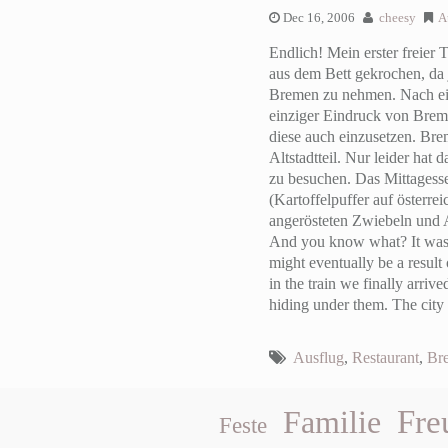
Dec 16, 2006
cheesy
A
Endlich! Mein erster freier 
aus dem Bett gekrochen, da 
Bremen zu nehmen. Nach ein
einziger Eindruck von Brem
diese auch einzusetzen. Bre
Altstadtteil. Nur leider ha
zu besuchen. Das Mittagesse
(Kartoffelpuffer auf österr
angerösteten Zwiebeln und A
And you know what? It was ra
might eventually be a result
in the train we finally arr
hiding under them. The city i
Ausflug
,
Restaurant
,
Br
Fre
Familie
Feste