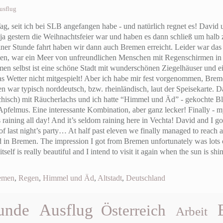
usflug
Tag, seit ich bei SLB angefangen habe - und natürlich regnet es! David u
ja gestern die Weihnachtsfeier war und haben es dann schließ um halb 
er Stunde fahrt haben wir dann auch Bremen erreicht. Leider war das 
en, war ein Meer von unfreundlichen Menschen mit Regenschirmen in
men selbst ist eine schöne Stadt mit wunderschönen Ziegelhäuser und 
t das Wetter nicht mitgespielt! Aber ich habe mir fest vorgenommen, Br
n war typisch norddeutsch, bzw. rheinländisch, laut der Speisekarte. 
eichisch) mit Räucherlachs und ich hatte “Himmel und Äd” - gekochte Bl
pfelmus. Eine interessante Kombination, aber ganz lecker!
Finally - my
ining all day! And it’s seldom raining here in Vechta! David and I got
 of last night’s party… At half past eleven we finally managed to reach 
ived in Bremen. The impression I got from Bremen unfortunately was lot
tself is really beautiful and I intend to visit it again when the sun is sh
emen
,
Regen
,
Himmel und Äd
,
Altstadt
,
Deutschland
unde
Ausflug
Österreich
Arbeit