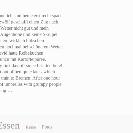
nd ich sind heute erst recht spaet
zwölf geschafft einen Zug nach
Wetter nicht gut und mein
 Augenhöhe und keine Skrupel
einem wirklich hübschen
emen nochmal bei schönerem Wetter
David hatte Reibekuchen
unzn mit Kartoffelpüree,
 first day off since I started here!
 out of bed quite late - which
a train to Bremen. After one hour
s of umbrellas with grumpy people
ining …
Essen
Fotos
Reise