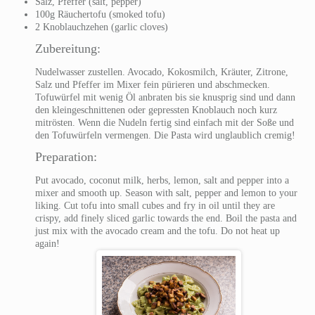
Salz, Pfeffer (salt, pepper)
100g Räuchertofu (smoked tofu)
2 Knoblauchzehen (garlic cloves)
Zubereitung:
Nudelwasser zustellen. Avocado, Kokosmilch, Kräuter, Zitrone,
Salz und Pfeffer im Mixer fein pürieren und abschmecken.
Tofuwürfel mit wenig Öl anbraten bis sie knusprig sind und dann
den kleingeschnittenen oder gepressten Knoblauch noch kurz
mitrösten. Wenn die Nudeln fertig sind einfach mit der Soße und
den Tofuwürfeln vermengen. Die Pasta wird unglaublich cremig!
Preparation:
Put avocado, coconut milk, herbs, lemon, salt and pepper into a
mixer and smooth up. Season with salt, pepper and lemon to your
liking. Cut tofu into small cubes and fry in oil until they are
crispy, add finely sliced garlic towards the end. Boil the pasta and
just mix with the avocado cream and the tofu. Do not heat up
again!