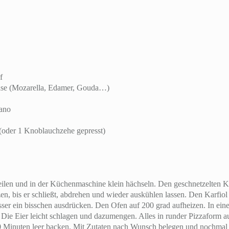
f
äse (Mozarella, Edamer, Gouda…)
gano
(oder 1 Knoblauchzehe gepresst)
eilen und in der Küchenmaschine klein hächseln. Den geschnetzelten K
en, bis er schließt, abdrehen und wieder auskühlen lassen. Den Karfio
ser ein bisschen ausdrücken. Den Ofen auf 200 grad aufheizen. In ein
Die Eier leicht schlagen und dazumengen. Alles in runder Pizzaform au
0 Minuten leer backen. Mit Zutaten nach Wunsch belegen und nochmal 