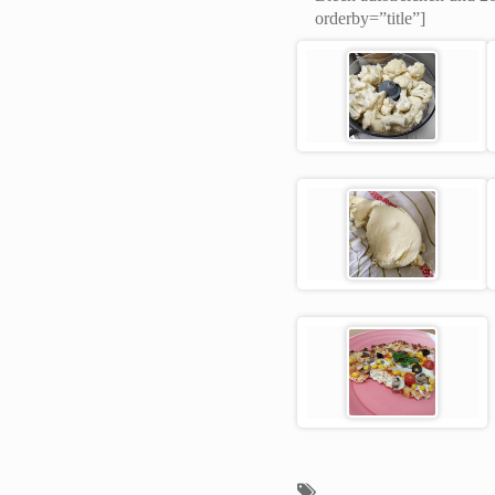
orderby=”title”]