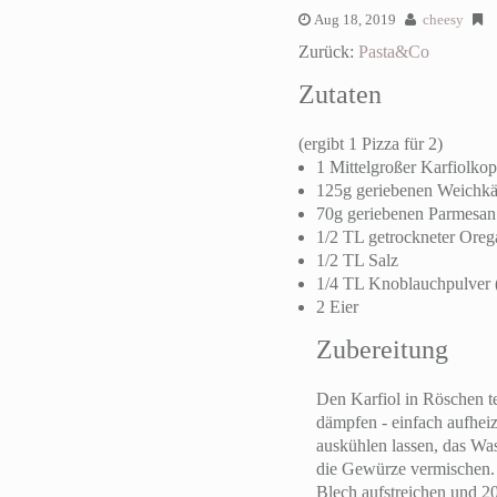
Aug 18, 2019
cheesy
Zurück:
Pasta&Co
Zutaten
(ergibt 1 Pizza für 2)
1 Mittelgroßer Karfiolkop
125g geriebenen Weichk
70g geriebenen Parmesan
1/2 TL getrockneter Ore
1/2 TL Salz
1/4 TL Knoblauchpulver 
2 Eier
Zubereitung
Den Karfiol in Röschen t
dämpfen - einfach aufheiz
auskühlen lassen, das Was
die Gewürze vermischen. 
Blech aufstreichen und 2