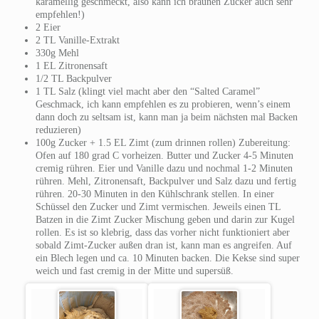
karamellig geschmeckt, also kann ich braunen Zucker auch sehr
empfehlen!)
2 Eier
2 TL Vanille-Extrakt
330g Mehl
1 EL Zitronensaft
1/2 TL Backpulver
1 TL Salz (klingt viel macht aber den “Salted Caramel”
Geschmack, ich kann empfehlen es zu probieren, wenn’s einem
dann doch zu seltsam ist, kann man ja beim nächsten mal Backen
reduzieren)
100g Zucker + 1.5 EL Zimt (zum drinnen rollen)
Zubereitung:
Ofen auf 180 grad C vorheizen.
Butter und Zucker 4-5 Minuten
cremig rühren. Eier und Vanille dazu und nochmal 1-2 Minuten
rühren. Mehl, Zitronensaft, Backpulver und Salz dazu und fertig
rühren. 20-30 Minuten in den Kühlschrank stellen.
In einer
Schüssel den Zucker und Zimt vermischen.
Jeweils einen TL
Batzen in die Zimt Zucker Mischung geben und darin zur Kugel
rollen. Es ist so klebrig, dass das vorher nicht funktioniert aber
sobald Zimt-Zucker außen dran ist, kann man es angreifen.
Auf
ein Blech legen und ca. 10 Minuten backen.
Die Kekse sind super
weich und fast cremig in der Mitte und supersüß.