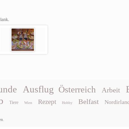
plank.
unde
Ausflug
Österreich
Arbeit
b
Belfast
Rezept
Nordirlan
Tiere
Wien
Hobby
en.