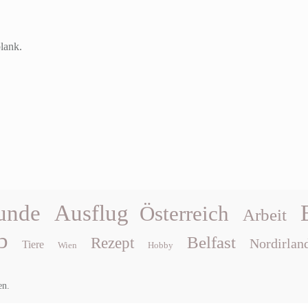
plank.
unde
Ausflug
Österreich
Arbeit
b
Belfast
Rezept
Nordirlan
Tiere
Wien
Hobby
en.