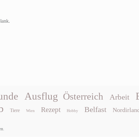
plank.
unde
Ausflug
Österreich
Arbeit
b
Belfast
Rezept
Nordirlan
Tiere
Wien
Hobby
en.