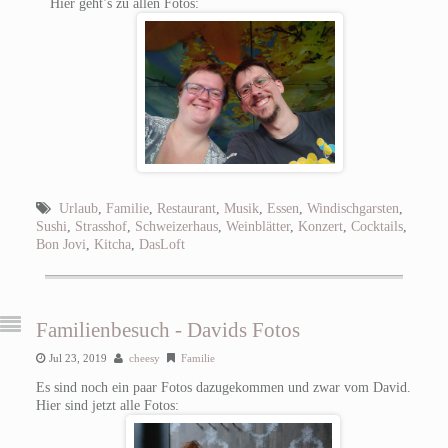
Hier geht’s zu allen Fotos:
Urlaub
,
Familie
,
Restaurant
,
Musik
,
Essen
,
Windischgarsten
,
Sushi
,
Strasshof
,
Schweizerhaus
,
Weinblätter
,
Konzert
,
Cocktails
,
Bon Jovi
,
Kitcha
,
DasLoft
Familienbesuch - Davids Fotos
Jul 23, 2019
cheesy
Familie
Es sind noch ein paar Fotos dazugekommen und zwar vom David.
Hier sind jetzt alle Fotos: