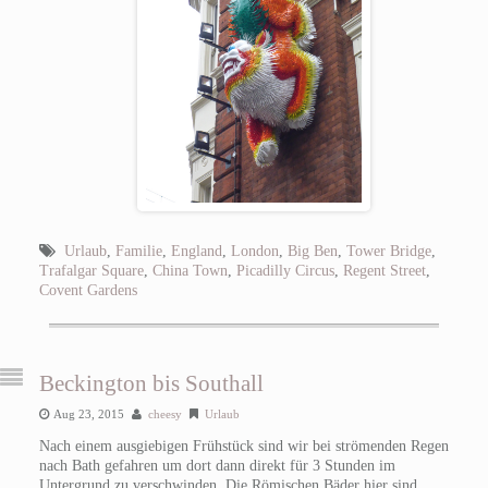
Urlaub
,
Familie
,
England
,
London
,
Big Ben
,
Tower Bridge
,
Trafalgar Square
,
China Town
,
Picadilly Circus
,
Regent Street
,
Covent Gardens
Beckington bis Southall
Aug 23, 2015
cheesy
Urlaub
Nach einem ausgiebigen Frühstück sind wir bei strömenden Regen
nach Bath gefahren um dort dann direkt für 3 Stunden im
Untergrund zu verschwinden. Die Römischen Bäder hier sind