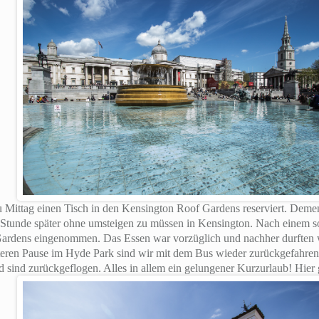
u Mittag einen Tisch in den Kensington Roof Gardens reserviert. Dem
tunde später ohne umsteigen zu müssen in Kensington. Nach einem s
Gardens eingenommen. Das Essen war vorzüglich und nachher durften 
iteren Pause im Hyde Park sind wir mit dem Bus wieder zurückgefahren
sind zurückgeflogen. Alles in allem ein gelungener Kurzurlaub! Hier g