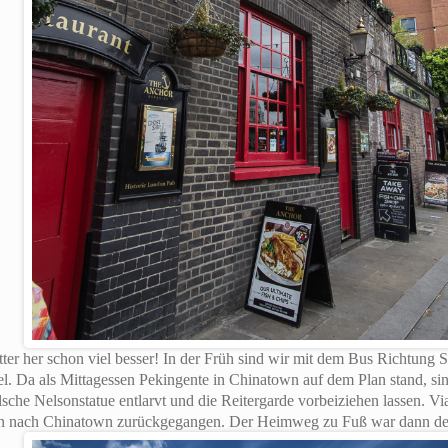
r her schon viel besser! In der Früh sind wir mit dem Bus Richtung 
el. Da als Mittagessen Pekingente in Chinatown auf dem Plan stand, sin
sche Nelsonstatue entlarvt und die Reitergarde vorbeiziehen lassen. Vi
ann nach Chinatown zurückgegangen. Der Heimweg zu Fuß war dann d