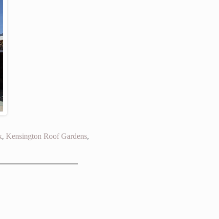
k
,
Kensington Roof Gardens
,