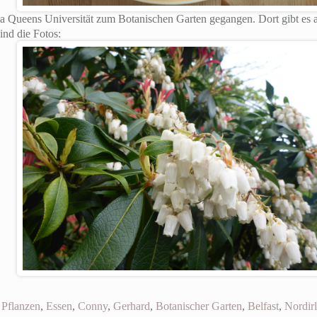
ia Queens Universität zum Botanischen Garten gegangen. Dort gibt es 
ind die Fotos:
,
Pflanzen
,
Essen
,
Conny
,
Gerhard
,
Botanischer Garten
,
Belfast
,
Nordir