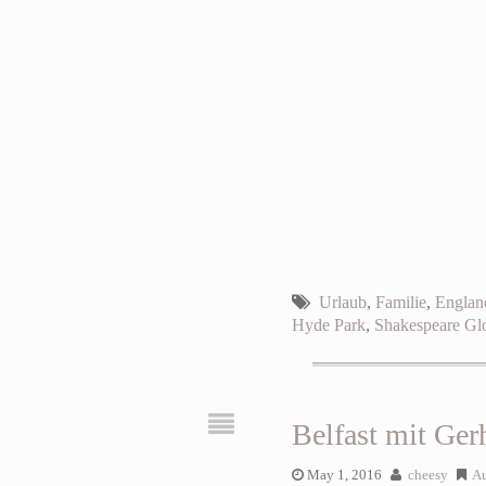
Urlaub
,
Familie
,
Englan
Hyde Park
,
Shakespeare Gl
Belfast mit Ge
May 1, 2016
cheesy
Au