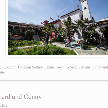
d
,
London
,
Trafalgar Square
,
China Town
,
Covent Gardens
,
Southwar
obe
rhard und Conny
sflug