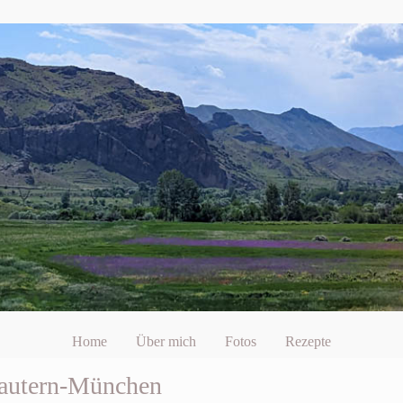
Home
Über mich
Fotos
Rezepte
slautern-München