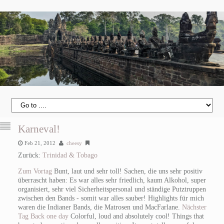
Karneval!
Feb 21, 2012
cheesy
Zurück:
Trinidad & Tobago
Zum Vortag
Bunt, laut und sehr toll! Sachen, die uns sehr positiv
überrascht haben: Es war alles sehr friedlich, kaum Alkohol, super
organisiert, sehr viel Sicherheitspersonal und ständige Putztruppen
zwischen den Bands - somit war alles sauber! Highlights für mich
waren die Indianer Bands, die Matrosen und MacFarlane.
Nächster
Tag
Back one day
Colorful, loud and absolutely cool! Things that