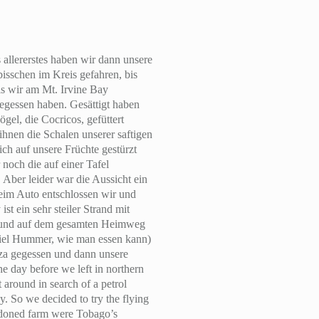
allererstes haben wir dann unsere
bisschen im Kreis gefahren, bis
ls wir am Mt. Irvine Bay
egessen haben. Gesättigt haben
gel, die Cocricos, gefüttert
nen die Schalen unserer saftigen
ch auf unsere Früchte gestürzt
noch die auf einer Tafel
Aber leider war die Aussicht ein
im Auto entschlossen wir und
t ein sehr steiler Strand mit
ehr und auf dem gesamten Heimweg
oviel Hummer, wie man essen kann)
izza gegessen und dann unsere
 the day before we left in northern
 around in search of a petrol
. So we decided to try the flying
andoned farm were Tobago’s