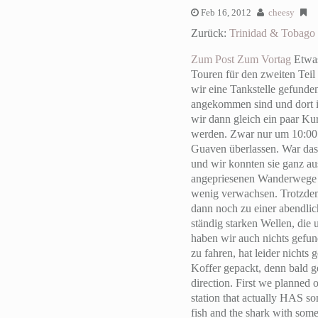
Feb 16, 2012
cheesy
Zurück:
Trinidad & Tobago
Zum Post
Zum Vortag
Etwas
Touren für den zweiten Teil 
wir eine Tankstelle gefunde
angekommen sind und dort i
wir dann gleich ein paar Ku
werden. Zwar nur um 10:00 
Guaven überlassen. War das 
und wir konnten sie ganz aus
angepriesenen Wanderwege mi
wenig verwachsen. Trotzdem
dann noch zu einer abendlic
ständig starken Wellen, die
haben wir auch nichts gefun
zu fahren, hat leider nichts
Koffer gepackt, denn bald g
direction. First we planned o
station that actually HAS s
fish and the shark with some