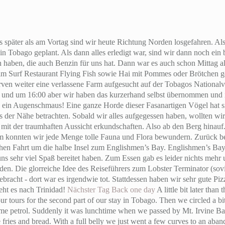
 später als am Vortag sind wir heute Richtung Norden losgefahren. Als 
in Tobago geplant. Als dann alles erledigt war, sind wir dann noch ein 
n haben, die auch Benzin für uns hat. Dann war es auch schon Mittag a
m Surf Restaurant Flying Fish sowie Hai mit Pommes oder Brötchen g
rven weiter eine verlassene Farm aufgesucht auf der Tobagos Nationalvö
und um 16:00 aber wir haben das kurzerhand selbst übernommen und ih
ein Augenschmaus! Eine ganze Horde dieser Fasanartigen Vögel hat si
 der Nähe betrachten. Sobald wir alles aufgegessen haben, wollten wir 
t der traumhaften Aussicht erkundschaften. Also ab den Berg hinauf. 
 konnten wir jede Menge tolle Fauna und Flora bewundern. Zurück be
hen Fahrt um die halbe Insel zum Englishmen’s Bay. Englishmen’s Bay is
 uns sehr viel Spaß bereitet haben. Zum Essen gab es leider nichts m
den. Die glorreiche Idee des Reiseführers zum Lobster Terminator (s
 gebracht - dort war es irgendwie tot. Stattdessen haben wir sehr gute P
eht es nach Trinidad!
Nächster Tag
Back one day
A little bit later than
ur tours for the second part of our stay in Tobago. Then we circled a bit
ome petrol. Suddenly it was lunchtime when we passed by Mt. Irvine Bay
 fries and bread. With a full belly we just went a few curves to an ab