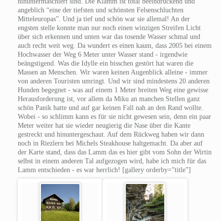
hinuntermaschiert sind. Die Klamm ist total beeindruckend und
angeblich “eine der tiefsten und schönsten Felsenschluchten
Mitteleuropas”. Und ja tief und schön war sie allemal! An der
engsten stelle konnte man nur noch einen winzigen Streifen Licht
über sich erkennen und unten war das tosende Wasser schmal und
auch recht weit weg. Da wundert es einen kaum, dass 2005 bei einem
Hochwasser der Weg 6 Meter unter Wasser stand - irgendwie
beängstigend. Was die Idylle ein bisschen gestört hat waren die
Massen an Menschen. Wir waren keinen Augenblick alleine - immer
von anderen Touristen umringt. Und wir sind mindestens 20 anderen
Hunden begegnet - was auf einem 1 Meter breiten Weg eine gewisse
Herausforderung ist, vor allem da Miku an manchen Stellen ganz
schön Panik hatte und auf gar keinen Fall nah an den Rand wollte.
Wobei - so schlimm kann es für sie nicht gewesen sein, denn ein paar
Meter weiter hat sie wieder neugierig die Nase über die Kante
gestreckt und hinuntergeschaut. Auf dem Rückweg haben wir dann
noch in Riezlern bei Michels Steakhouse haltgemacht. Da aber auf
der Karte stand, dass das Lamm das es hier gibt vom Sohn der Wirtin
selbst in einem anderen Tal aufgezogen wird, habe ich mich für das
Lamm entschieden - es war herrlich! [gallery orderby=”title”]