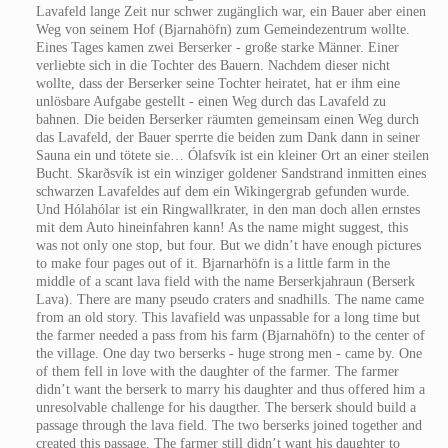
Lavafeld lange Zeit nur schwer zugänglich war, ein Bauer aber einen
Weg von seinem Hof (Bjarnahöfn) zum Gemeindezentrum wollte.
Eines Tages kamen zwei Berserker - große starke Männer. Einer
verliebte sich in die Tochter des Bauern. Nachdem dieser nicht
wollte, dass der Berserker seine Tochter heiratet, hat er ihm eine
unlösbare Aufgabe gestellt - einen Weg durch das Lavafeld zu
bahnen. Die beiden Berserker räumten gemeinsam einen Weg durch
das Lavafeld, der Bauer sperrte die beiden zum Dank dann in seiner
Sauna ein und tötete sie… Ólafsvík ist ein kleiner Ort an einer steilen
Bucht. Skarðsvík ist ein winziger goldener Sandstrand inmitten eines
schwarzen Lavafeldes auf dem ein Wikingergrab gefunden wurde.
Und Hólahólar ist ein Ringwallkrater, in den man doch allen ernstes
mit dem Auto hineinfahren kann!
As the name might suggest, this
was not only one stop, but four. But we didn’t have enough pictures
to make four pages out of it. Bjarnarhöfn is a little farm in the
middle of a scant lava field with the name Berserkjahraun (Berserk
Lava). There are many pseudo craters and snadhills. The name came
from an old story. This lavafield was unpassable for a long time but
the farmer needed a pass from his farm (Bjarnahöfn) to the center of
the village. One day two berserks - huge strong men - came by. One
of them fell in love with the daughter of the farmer. The farmer
didn’t want the berserk to marry his daughter and thus offered him a
unresolvable challenge for his daugther. The berserk should build a
passage through the lava field. The two berserks joined together and
created this passage. The farmer still didn’t want his daughter to