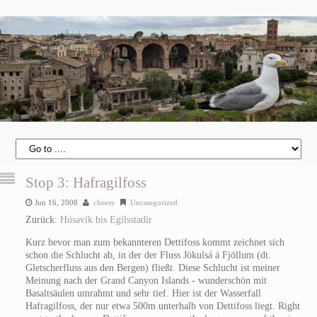
Stop 3: Hafragilfoss
Jun 16, 2008
cheesy
Uncategorized
Zurück:
Húsavík bis Egilsstadir
Kurz bevor man zum bekannteren Dettifoss kommt zeichnet sich
schon die Schlucht ab, in der der Fluss Jökulsá á Fjöllum (dt.
Gletscherfluss aus den Bergen) fließt. Diese Schlucht ist meiner
Meinung nach der Grand Canyon Islands - wunderschön mit
Basaltsäulen umrahmt und sehr tief. Hier ist der Wasserfall
Hafragilfoss, der nur etwa 500m unterhalb von Dettifoss liegt.
Right