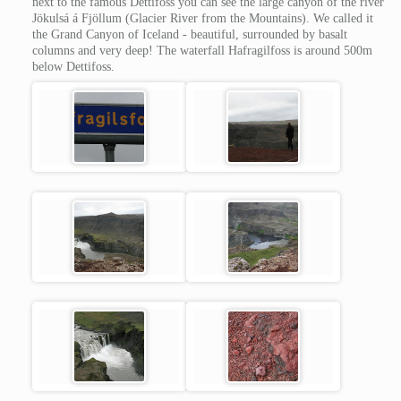
next to the famous Dettifoss you can see the large canyon of the river
Jökulsá á Fjöllum (Glacier River from the Mountains). We called it
the Grand Canyon of Iceland - beautiful, surrounded by basalt
columns and very deep! The waterfall Hafragilfoss is around 500m
below Dettifoss.