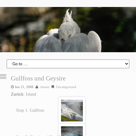
Gullfoss und Geysire
Jun 21, 2008
cheesy
Uncategorized
Zurück:
Island
Stop 1: Gullfoss