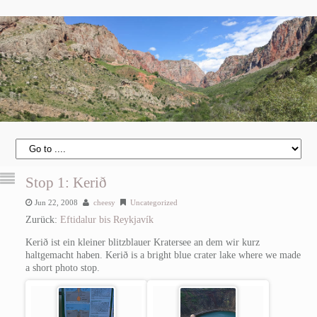
Stop 1: Kerið
Jun 22, 2008
cheesy
Uncategorized
Zurück:
Eftidalur bis Reykjavík
Kerið ist ein kleiner blitzblauer Kratersee an dem wir kurz
haltgemacht haben.
Kerið is a bright blue crater lake where we made
a short photo stop.