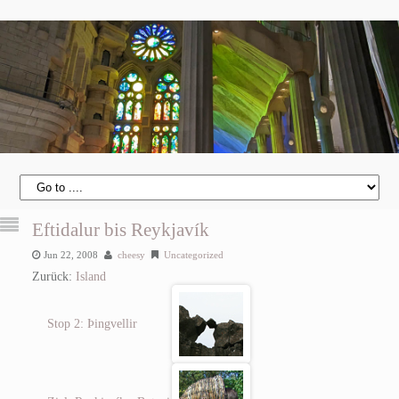
Eftidalur bis Reykjavík
Jun 22, 2008
cheesy
Uncategorized
Zurück:
Island
Stop 2: Þingvellir