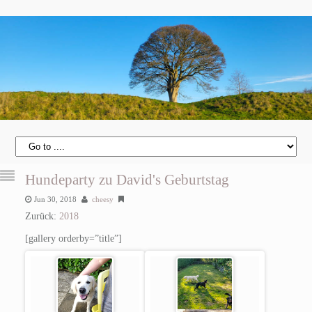
Hundeparty zu David's Geburtstag
Jun 30, 2018
cheesy
Zurück:
2018
[gallery orderby=”title”]