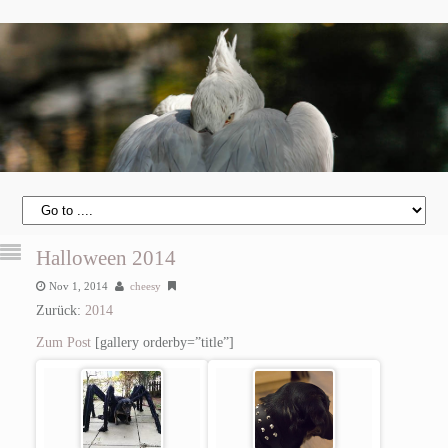
Halloween 2014
Nov 1, 2014
cheesy
Zurück:
2014
Zum Post
[gallery orderby=”title”]