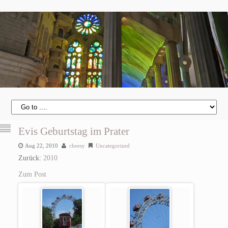
Evis Geburtstag im Prater
Aug 22, 2010
cheesy
Uncategorized
Zurück:
2010
Zum Post