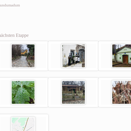
undumadum
nächsten Etappe