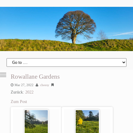
Rowallane Gardens
Mar 27, 2022
cheesy
Zurück:
2022
Zum Post