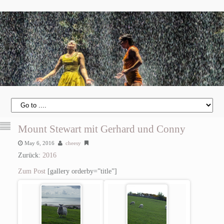
Mount Stewart mit Gerhard und Conny
May 6, 2016
cheesy
Zurück:
2016
Zum Post
[gallery orderby=”title”]