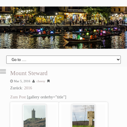
Mount Steward
Mar 5, 2016
cheesy
Zurück:
2016
Zum Post
[gallery orderby=”title”]